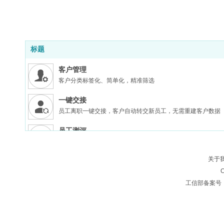
标题
客户管理
客户分类标签化、简单化，精准筛选
一键交接
员工离职一键交接，客户自动转交新员工，无需重建客户数据
员工测评
可视化员工测评系统，准确分析员工能力值
关于
轨迹追踪
C
客户轨迹实时追踪，洞察客户需求，及时跟进
工信部备案号
实时沟通
对于意向客户，双方无需加微信即可直接发起聊天
高效营销