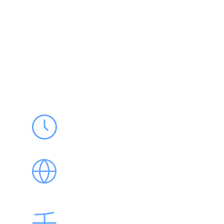
365天
365*24小时优化，时刻在线！
全网优化
百度pc端、百度wap端、360、搜狗、神马手机等
让您的网站无处不在！
千词提交