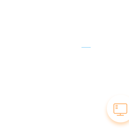
双引擎全端优化
pc端、移动端双引擎优化！获得任意端口排名，
流量更大！品牌效应最大化！