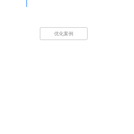
后台即时提交，即时优化！无点击扣费，
无浏览付费！
优化案例